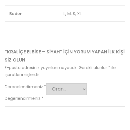
Beden
L, M, S, XL
“KRALIÇE ELBISE – SIYAH” IÇIN YORUM YAPAN ILK KIŞI
SIZ OLUN
E-posta adresiniz yayınlanmayacak.
Gerekli alanlar
*
ile
işaretlenmişlerdir
Derecelendirmeniz
*
Değerlendirmeniz
*