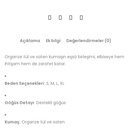
Açıklama
Ek bilgi
Değerlendirmeler (0)
Organze tül ve saten kumaşın eşsiz birleşimi, elbiseye hem
ihtişam hem de zarafet katar.
Beden Seçenekleri:
S, M, L, XL
Göğüs Detayı:
Destekli göğüs
Kumaş:
Organze tül ve saten